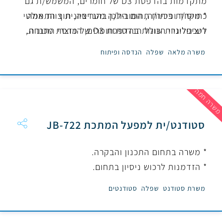
מתקדמות בהדפסת D3 של חומרים, המשמש/ת גם
* מיסוד ופיתוח תחום התכן בהנדסה, תוך התאמה
כחוקר/ת בכיר/ה, המוביל/ה מטריציונית צוות מולטי
לטכנולוגיות שונות בהדפסת D3 של מוצרי החברה.
דיציפלינרי הכולל הנדסת חומרים, הנדסת מכונות,
כימיה ופיזיקה לפיתוח והדפסה של מוצרי החברה.
משרה מלאה
שפלה
הנדסה ופיתוח
שרה חמה
סטודנט/ית למפעל המתכת JB-722
* משרה בתחום התכנון והבקרה.
* הזדמנות לרכוש ניסיון בתחום.
משרת סטודנט
שפלה
סטודנטים