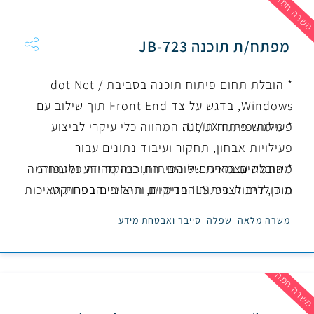
שרה חמה
מפתח/ת תוכנה JB-723
* הובלת תחום פיתוח תוכנה בסביבת dot Net /
Windows, בדגש על צד Front End תוך שילוב עם
פעילות פיתוח UI/UX.
* מימוש פיתוח תוכנה המהווה כלי עיקרי לביצוע
פעילויות אבחון, תחקור ועיבוד נתונים עבור
* הובלה עצמאית של הפיתוח, כמוקד ידע ומומחה
משתמשים בדרגים שונים. התוכנה מהווה פלטפורמה
מודולרית לצרכי ILS פנימיים וחיצוניים בפרויקט.
תוכן, לרבות פיתוח הבדיקות, תהליכי הבטחת האיכות
והתיעוד ההנדסי.
משרה מלאה
שפלה
סייבר ואבטחת מידע
שרה חמה