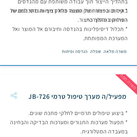
בתהליך הייצור תוך עבודה משותפת עם מהנדסים
באיכות ובייצור ומתן מענה מלא רציף והנדסי לסוגיות
* קידום הפיתוח של המוצר כחלק מצוות מתכננים של
הפרויקט והמערכת.
העולות במהלך הייצור.
* תכלול דיסיפלינות בהנדסה וחיבורם אל המוצר ואל
המערכת המפותחת.
משרה מלאה
שפלה
הנדסה ופיתוח
שרה חמה
מפעיל/ה מערך טיפול טרמי JB-726
* ביצוע טיפולים תרמיים לחלקי מתכת שונים.
* תפעול מערכות התנורים ומערכות הבדיקה והבחינה
במעבדה המטלורגית.